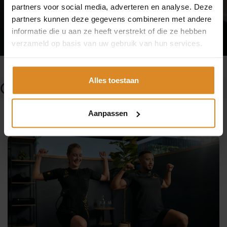
partners voor social media, adverteren en analyse. Deze
PROBEER HET NU
partners kunnen deze gegevens combineren met andere
informatie die u aan ze heeft verstrekt of die ze hebben
verzameld op basis van uw gebruik van hun services.
Alles toestaan
Configure EMS Training
Aanpassen