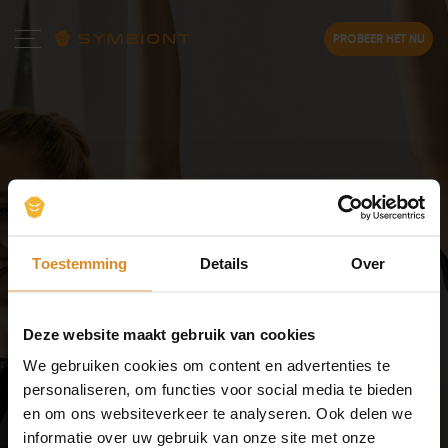
PROBEER HET NU
Gevorderde EMS-training:
Toestemming
Details
Over
Verhoog
je
trainingsefficiëntie
Deze website maakt gebruik van cookies
We gebruiken cookies om content en advertenties te
Train slimmer en effectiever met SYMBIONT Elektrische
personaliseren, om functies voor social media te bieden
Spierstimulatie (EMS) voor optimale resultaten.
en om ons websiteverkeer te analyseren. Ook delen we
informatie over uw gebruik van onze site met onze