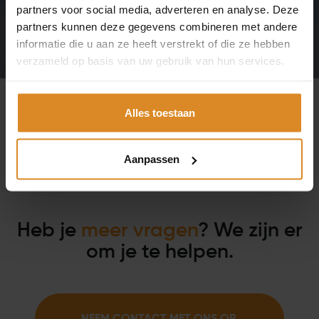
partners voor social media, adverteren en analyse. Deze
Krijg antwoord op veelgestelde vragen over SYMBIONT.
partners kunnen deze gegevens combineren met andere
Leer hoe EMS je fitnessreis en algehele welzijn ten goede
informatie die u aan ze heeft verstrekt of die ze hebben
kan komen.
verzameld op basis van uw gebruik van hun services.
Alles toestaan
Aanpassen
Heb je
meer vragen
? We zijn er
om je te helpen.
NEEM CONTACT MET ONS OP